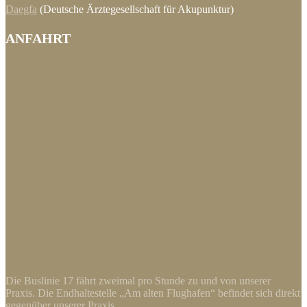
Daegfa
(Deutsche Ärztegesellschaft für Akupunktur)
ANFAHRT
Die Buslinie 17 fährt zweimal pro Stunde zu und von unserer
Praxis. Die Endhaltestelle „Am alten Flughafen“ befindet sich direkt
gegenüber unserer Praxis.