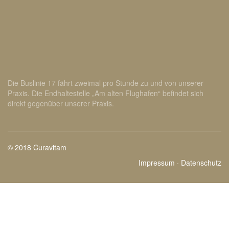
Die Buslinie 17 fährt zweimal pro Stunde zu und von unserer
Praxis. Die Endhaltestelle „Am alten Flughafen“ befindet sich
direkt gegenüber unserer Praxis.
© 2018 Curavitam
Impressum
·
Datenschutz