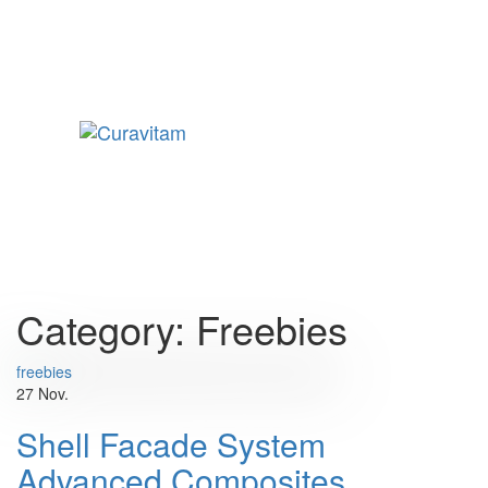
Skip
Skip
to
links
content
Toggle
navigation
Category: Freebies
Tags
freebies
27
Nov.
Shell Facade System
Advanced Composites